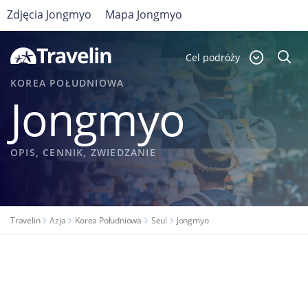
Zdjęcia Jongmyo
Mapa Jongmyo
Cel podróży
KOREA POŁUDNIOWA
Jongmyo
OPIS, CENNIK, ZWIEDZANIE
Travelin
Azja
Korea Południowa
Seul
Jongmyo