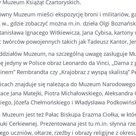
y Muzeum Książąt Czartoryskich.
ny Muzeum mieści ekspozycję broni i militariów, gal
X w., gdzie zobaczyć można m.in. dzieła Olgi Boznańs
anisława Ignacego Witkiewicza, Jana Cybisa, kartony
c twórców powojennych takich jak Tadeusz Kantor, Je
ddziałów Muzeum, na szczególną uwagę zasługuje Muz
ię jedyny w Polsce obraz Leonardo da Vinci, „Dama z 
nem” Rembrandta czy „Krajobraz z wyspą skalistą” Pe
cach znajduje się należąca do Muzeum Narodowego Ga
race Jana Matejki, Piotra Michałowskiego, Aleksandr
iego, Józefa Chełmońskiego i Władysława Podkowińsk
Muzeum jest też Pałac Biskupa Erazma Ciołka, w któr
tuki Cerkiewnej. Prezentowana jest tu m.in. słynna rz
jego uczniów, ołtarze, rzeźby i obrazy religijne z okre