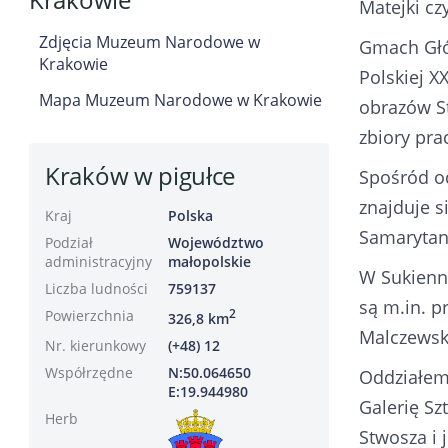
Matejki cz
Zdjęcia Muzeum Narodowe w
Gmach Głów
Krakowie
Polskiej X
Mapa Muzeum Narodowe w Krakowie
obrazów St
zbiory pra
Kraków w pigułce
Spośród o
znajduje s
Kraj
Polska
Samarytani
Podział
Województwo
administracyjny
małopolskie
W Sukienni
Liczba ludności
759137
są m.in. p
Powierzchnia
2
326,8 km
Malczewsk
Nr. kierunkowy
(+48) 12
Współrzędne
N:50.064650
Oddziałem 
E:19.944980
Galerię Sz
Herb
Stwosza i 