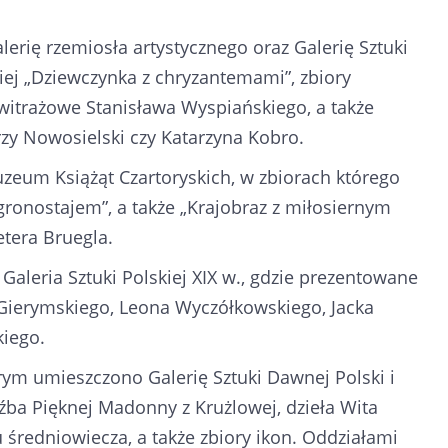
erię rzemiosła artystycznego oraz Galerię Sztuki
kiej „Dziewczynka z chryzantemami”, zbiory
 witrażowe Stanisława Wyspiańskiego, a także
rzy Nowosielski czy Katarzyna Kobro.
eum Książąt Czartoryskich, w zbiorach którego
gronostajem”, a także „Krajobraz z miłosiernym
tera Bruegla.
leria Sztuki Polskiej XIX w., gdzie prezentowane
a Gierymskiego, Leona Wyczółkowskiego, Jacka
iego.
ym umieszczono Galerię Sztuki Dawnej Polski i
eźba Pięknej Madonny z Krużlowej, dzieła Wita
su średniowiecza, a także zbiory ikon. Oddziałami