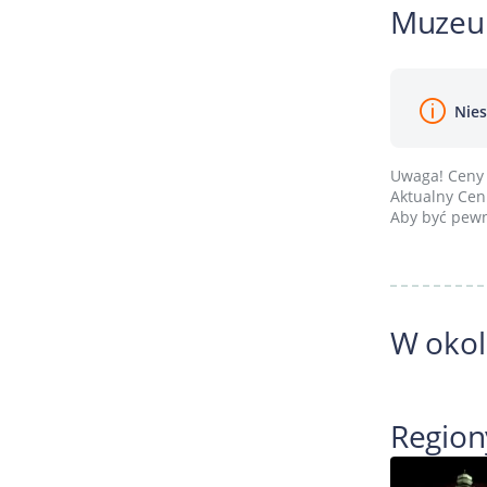
Muzeu
Nies
Uwaga! Ceny 
Aktualny Cenn
Aby być pewn
W okol
Region