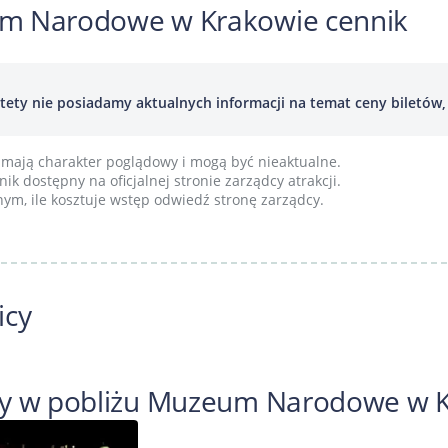
m Narodowe w Krakowie cennik
tety nie posiadamy aktualnych informacji na temat ceny biletów, p
mają charakter poglądowy i mogą być nieaktualne.
ik dostępny na oficjalnej stronie zarządcy atrakcji.
ym, ile kosztuje wstęp odwiedź stronę zarządcy.
icy
y w pobliżu Muzeum Narodowe w 