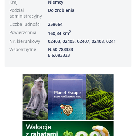
Kraj
Niemcy
Podział
Do zrobienia
administracyjny
Liczba ludności
258664
Powierzchnia
2
160,84 km
Nr. kierunkowy
02403, 02405, 02407, 02408, 0241
Współrzędne
N:50.783333
E:6.083333