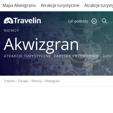
Mapa Akwizgranu
Atrakcje turystyczne
Atrakcje turyst
Cel podróży
NIEMCY
Akwizgran
ATRAKCJE TURYSTYCZNE, ZABYTKI, PRZEWODNIK
Travelin
Europa
Niemcy
Akwizgran