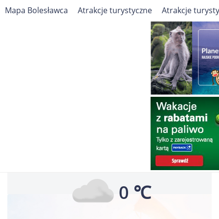
Mapa Bolesławca
Atrakcje turystyczne
Atrakcje turyst
Travelin
Europa
Polska
Bolesławiec
Pogoda
Pogoda dla Bolesławca
Dziś, Czwartek
0 ℃