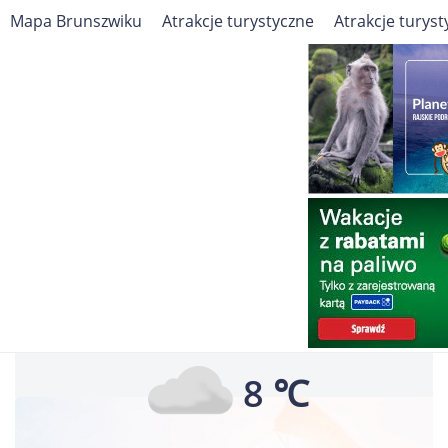
Mapa Brunszwiku
Atrakcje turystyczne
Atrakcje turyst
Travelin
Europa
Niemcy
Brunszwik
Pogoda
Pogoda dla Brunszwiku
Dziś, Czwartek
8 ℃