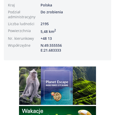
Kraj
Polska
Podział
Do zrobienia
administracyjny
Liczba ludności
2195
Powierzchnia
2
5,48 km
Nr. kierunkowy
+48 13
Współrzędne
N:49.555556
E:21.683333