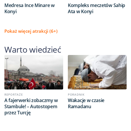
Medresa Ince Minare w
Kompleks meczetów Sahip
Konyi
Ata w Konyi
Pokaż więcej atrakcji (6+)
Warto wiedzieć
REPORTAŻE
PORADNIK
A fajerwerki zobaczmy w
Wakacje w czasie
Stambule! – Autostopem
Ramadanu
przez Turcję