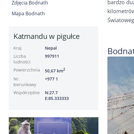
bardzo duż
Zdjęcia Bodnath
kilometró
Mapa Bodnath
Światoweg
Katmandu w pigułce
Kraj
Nepal
Bodnath
Liczba
997911
ludności
Powierzchnia
2
50,67 km
Nr.
+977 1
kierunkowy
Współrzędne
N:27.7
E:85.333333