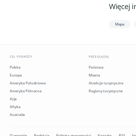
Więcej i
Mapa
CEL PODRÓŻY
PRZEGLĄDAJ
Polska
Państwa
Europa
Miasta
Ameryka Południowa
Atrakcje turystyczne
Ameryka Północna
Regiony turystyczne
Azja
Afryka
Australia
O serwisie
Redakcja
Polityka prywatności
Kontakt
RSS
la