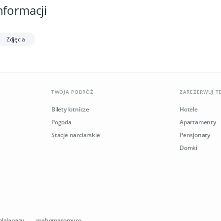
nformacji
Zdjęcia
TWOJA PODRÓŻ
ZAREZERWUJ T
Bilety lotnicze
Hotele
Pogoda
Apartamenty
Stacje narciarskie
Pensjonaty
Domki
plalapazu
mahomaromuro