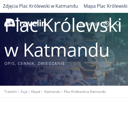
Zdjęcia Plac Królewski w Katmandu
Mapa Plac Królewsk
NEPAL
Plac Królewski
Cel podróży
w Katmandu
OPIS, CENNIK, ZWIEDZANIE
Travelin
Azja
Nepal
Katmandu
Plac Królewski w Katmandu