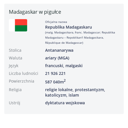
Madagaskar w pigułce
Oficjalna nazwa
Republika Madagaskaru
(malg. Madagasikara, franc. Madagascar; Republika
Madagaskaru – Repoblikan'I Madagasikara,
République de Madagascar)
Stolica
Antananarywa
Waluta
ariary (MGA)
Język
francuski, malgaski
Liczba ludności
21 926 221
Powierzchnia
2
587 040m
Religia
religie lokalne, protestantyzm,
katolicyzm, islam
Ustrój
dyktatura wojskowa