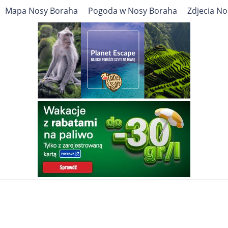
Mapa Nosy Boraha
Pogoda w Nosy Boraha
Zdjecia N
Cel podróży
MADAGASKAR
Nosy Boraha
ATRAKCJE TURYSTYCZNE, ZABYTKI, PRZEWODNIK
Travelin
Afryka
Madagaskar
Nosy Boraha