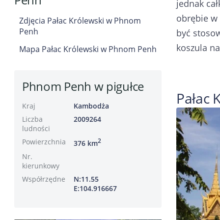
jednak cał
obrębie w
Zdjęcia Pałac Królewski w Phnom
Penh
być stosow
koszula n
Mapa Pałac Królewski w Phnom Penh
Phnom Penh w pigułce
Pałac 
Kraj
Kambodża
Liczba
2009264
ludności
Powierzchnia
2
376 km
Nr.
kierunkowy
Współrzędne
N:11.55
E:104.916667