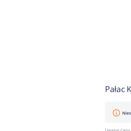
Pałac 
Nies
Uwaga! Ceny 