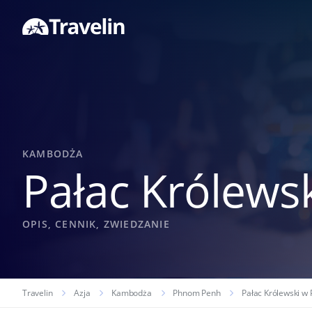
KAMBODŻA
Pałac Królew
OPIS, CENNIK, ZWIEDZANIE
Travelin
Azja
Kambodża
Phnom Penh
Pałac Królewski w