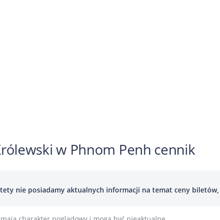
Królewski w Phnom Penh cennik
tety nie posiadamy aktualnych informacji na temat ceny biletów, p
mają charakter poglądowy i mogą być nieaktualne.