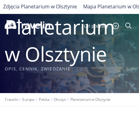
Zdjęcia Planetarium w Olsztynie
Mapa Planetarium w Ols
POLSKA
Planetarium
Cel podróży
w Olsztynie
OPIS, CENNIK, ZWIEDZANIE
Travelin
Europa
Polska
Olsztyn
Planetarium w Olsztynie