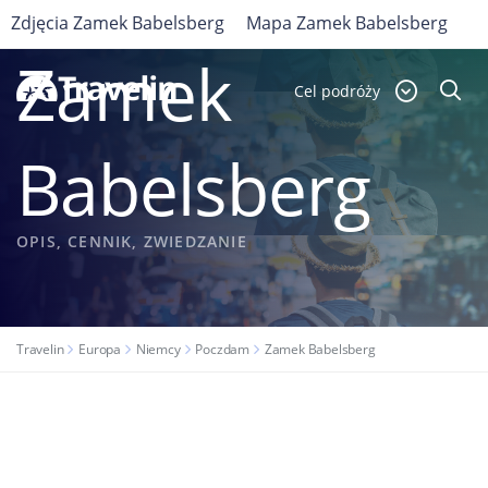
Zdjęcia Zamek Babelsberg
Mapa Zamek Babelsberg
NIEMCY
Zamek
Cel podróży
Babelsberg
OPIS, CENNIK, ZWIEDZANIE
Travelin
Europa
Niemcy
Poczdam
Zamek Babelsberg