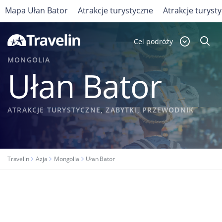
Mapa Ułan Bator
Atrakcje turystyczne
Atrakcje turyst
Cel podróży
MONGOLIA
Ułan Bator
ATRAKCJE TURYSTYCZNE, ZABYTKI, PRZEWODNIK
Travelin
Azja
Mongolia
Ułan Bator