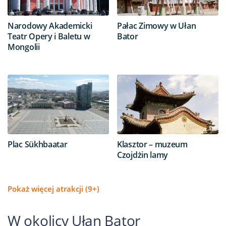
Narodowy Akademicki
Pałac Zimowy w Ułan
Teatr Opery i Baletu w
Bator
Mongolii
Plac Sükhbaatar
Klasztor – muzeum
Czojdżin lamy
Pokaż więcej atrakcji (9+)
W okolicy Ułan Bator