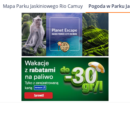
Mapa Parku Jaskiniowego Rio Camuy
Pogoda w Parku J
Cel podróży
Travelin
Portoryko
Park Jaskiniowy Rio Camuy
Pogoda
Pogoda w Parku Jaskiniowym Rio
Camuy