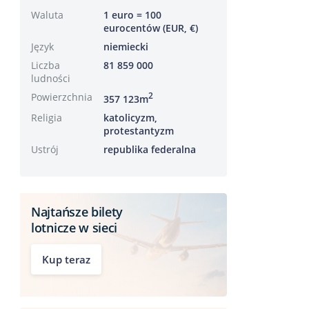
Waluta
1 euro = 100
eurocentów (EUR, €)
Język
niemiecki
Liczba
81 859 000
ludności
Powierzchnia
2
357 123m
Religia
katolicyzm,
protestantyzm
Ustrój
republika federalna
Najtańsze bilety
lotnicze w sieci
Kup teraz