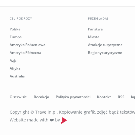
CEL PODRÓŻY
PRZEGLĄDAJ
Polska
Państwa
Europa
Miasta
Ameryka Południowa
Atrakcje turystyczne
Ameryka Północna
Regiony turystyczne
Azja
Afryka
Australia
O serwisie
Redakcja
Polityka prywatności
Kontakt
RSS
la
Copyright © Travelin.pl. Kopiowanie grafik, zdjęć bądź tekst
Website made with ❤️ by