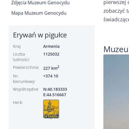
pierwszej 
Zdjęcia Muzeum Genocydu
zobaczyć t
Mapa Muzeum Genocydu
świadczące
Erywań w pigułce
Kraj
Armenia
Muzeum
Liczba
1125032
ludności
Powierzchnia
2
227 km
Nr.
+374 10
kierunkowy
Współrzędne
N:40.183333
E:44.516667
Herb