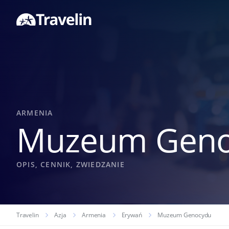
ARMENIA
Muzeum Geno
OPIS, CENNIK, ZWIEDZANIE
Travelin
Azja
Armenia
Erywań
Muzeum Genocydu