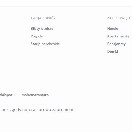
TWOJA PODRÓŻ
ZAREZERWUJ T
Bilety lotnicze
Hotele
Pogoda
Apartamenty
Stacje narciarskie
Pensjonaty
Domki
plalapazu
mahomaromuro
ów bez zgody autora surowo zabronione.