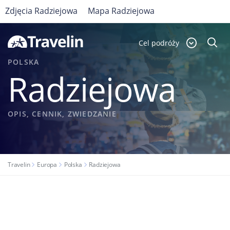
Zdjęcia Radziejowa
Mapa Radziejowa
Cel podróży
POLSKA
Radziejowa
OPIS, CENNIK, ZWIEDZANIE
Travelin
Europa
Polska
Radziejowa