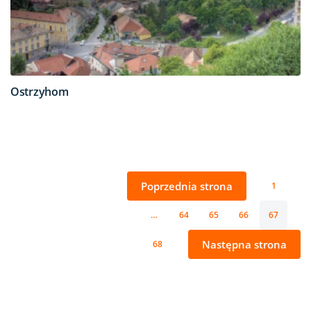
Ostrzyhom
Poprzednia strona
1
…
64
65
66
67
Następna strona
68