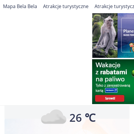
Mapa Bela Bela
Atrakcje turystyczne
Atrakcje turystyc
Travelin
Afryka
Republika Południowej Afryki
Bela Bela
Pogoda
Pogoda dla Bela Bela
Dziś, Czwartek
26 ℃