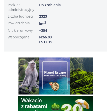
Podział
Do zrobienia
administracyjny
Liczba ludności
2323
Powierzchnia
2
km
Nr. kierunkowy
+354
Współrzędne
N:66.03
E:-17.19