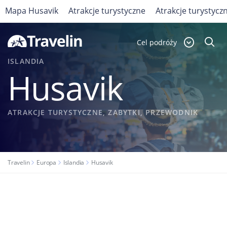
Mapa Husavik
Atrakcje turystyczne
Atrakcje turystycz
Cel podróży
ISLANDIA
Husavik
ATRAKCJE TURYSTYCZNE, ZABYTKI, PRZEWODNIK
Travelin
Europa
Islandia
Husavik