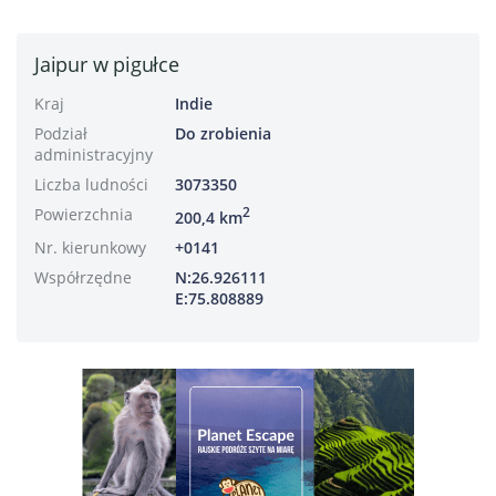
Jaipur w pigułce
Kraj
Indie
Podział
Do zrobienia
administracyjny
Liczba ludności
3073350
Powierzchnia
2
200,4 km
Nr. kierunkowy
+0141
Współrzędne
N:26.926111
E:75.808889