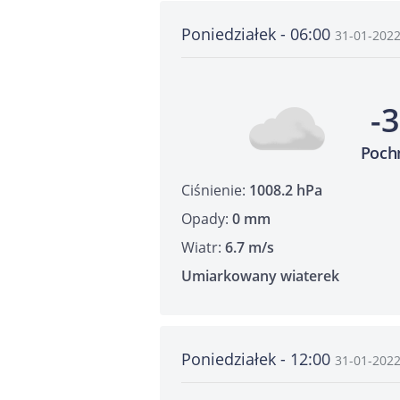
Poniedziałek - 06:00
31-01-202
-
Poch
Ciśnienie:
1008.2 hPa
Opady:
0 mm
Wiatr:
6.7 m/s
Umiarkowany wiaterek
Poniedziałek - 12:00
31-01-202