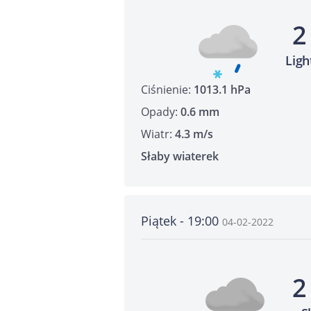
2
Ligh
Ciśnienie:
1013.1 hPa
Opady:
0.6 mm
Wiatr:
4.3 m/s
Słaby wiaterek
Piątek - 19:00
04-02-2022
2