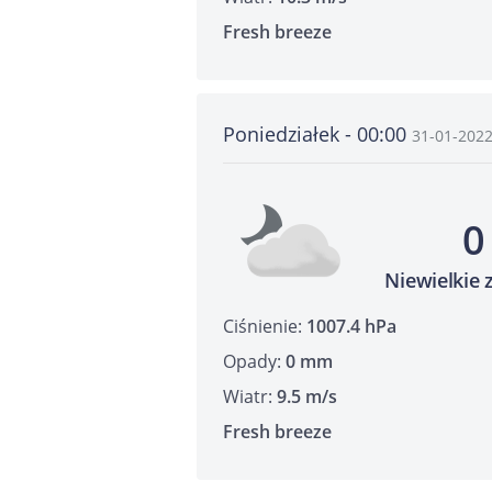
Fresh breeze
Poniedziałek - 00:00
31-01-202
0
Niewielkie
Ciśnienie:
1007.4 hPa
Opady:
0 mm
Wiatr:
9.5 m/s
Fresh breeze