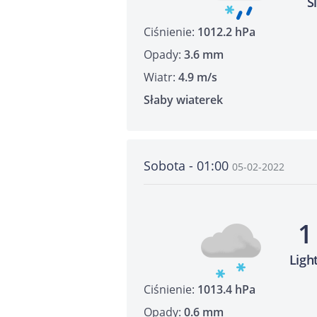
S
Ciśnienie:
1012.2 hPa
Opady:
3.6 mm
Wiatr:
4.9 m/s
Słaby wiaterek
Sobota - 01:00
05-02-2022
1
Ligh
Ciśnienie:
1013.4 hPa
Opady:
0.6 mm