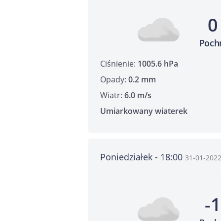
0
Poch
Ciśnienie:
1005.6 hPa
Opady:
0.2 mm
Wiatr:
6.0 m/s
Umiarkowany wiaterek
Poniedziałek - 18:00
31-01-202
-