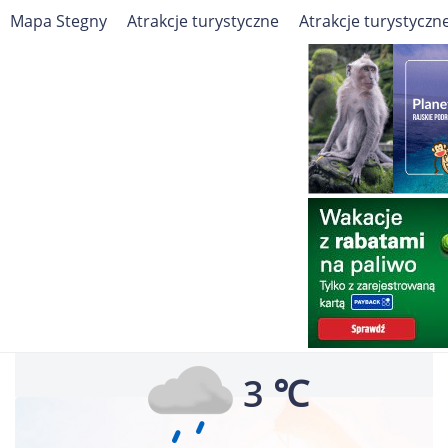
Mapa Stegny
Atrakcje turystyczne
Atrakcje turystyczn
Travelin
Europa
Polska
Stegna
Pogoda
Pogoda dla Stegny
Dziś, Piątek
3 ℃