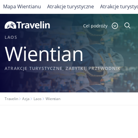
Mapa Wientianu
Atrakcje turystyczne
Atrakcje turysty
Cel podróży
LAOS
Wientian
ATRAKCJE TURYSTYCZNE, ZABYTKI, PRZEWODNIK
Travelin
Azja
Laos
Wientian