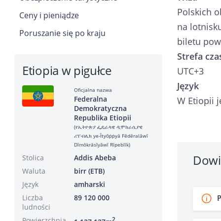
Polskich o
Ceny i pieniądze
na lotnisk
Poruszanie się po kraju
biletu pow
Strefa cz
Etiopia w pigułce
UTC+3
Język
Oficjalna nazwa
Federalna
W Etiopii 
Demokratyczna
Republika Etiopii
(የኢትዮጵያ ፌዴራላዊ ዲሞክራሲያዊ
ሪፐብሊክ ye-Ītyōṗṗyā Fēdēralāwī
Dīmōkrāsīyāwī Rīpeblīk)
Dowie
Stolica
Addis Abeba
Waluta
birr (ETB)
Język
amharski
Liczba
89 120 000
P
ludności
Powierzchnia
2