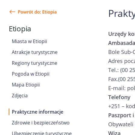
Prakty
Powrót do: Etiopia
Etiopia
Urzędy ko
Miasta w Etiopii
Ambasada 
Bole Sub-C
Atrakcje turystyczne
Adres poc
Regiony turystyczne
Tel.: (00 2
Pogoda w Etiopii
Fax.(00 25
Mapa Etiopii
E-mail: p
Zdjęcia
Telefony
+251 – kod
Praktyczne informacje
Paszport i
Zdrowie i bezpieczeństwo
Obywateli 
Wiza
Ubezpieczenie turystyczne