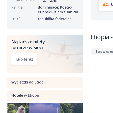
1 127 127m
U
Religia
dominujące: Kościół
etiopski, islam sunnicki
Ustrój
republika federalna
Etiopia 
Najtańsze bilety
lotnicze w sieci
Zobacz na m
Kup teraz
Wycieczki do Etiopii
Hotele w Etiopii