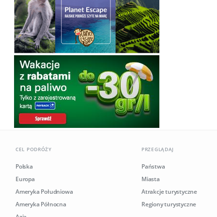
CEL PODRÓŻY
PRZEGLĄDAJ
Polska
Państwa
Europa
Miasta
Ameryka Południowa
Atrakcje turystyczne
Ameryka Północna
Regiony turystyczne
Azja