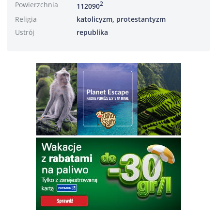
Powierzchnia
2
112090
Religia
katolicyzm, protestantyzm
Ustrój
republika