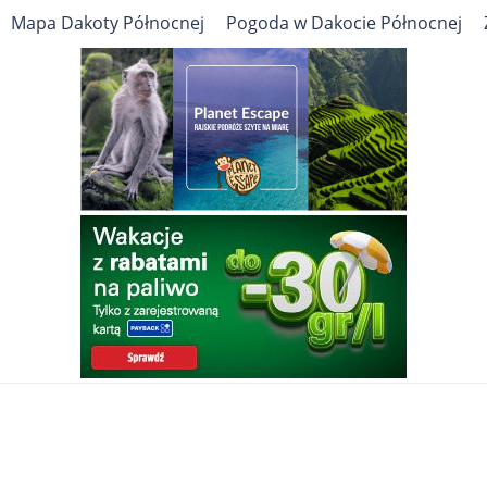
Mapa Dakoty Północnej
Pogoda w Dakocie Północnej
STANY ZJEDNOCZONE
Dakota
Cel podróży
Północna
ATRAKCJE TURYSTYCZNE, ZABYTKI, PRZEWODNIK
Travelin
Ameryka Północna
Stany Zjednoczone
Dakota Północna