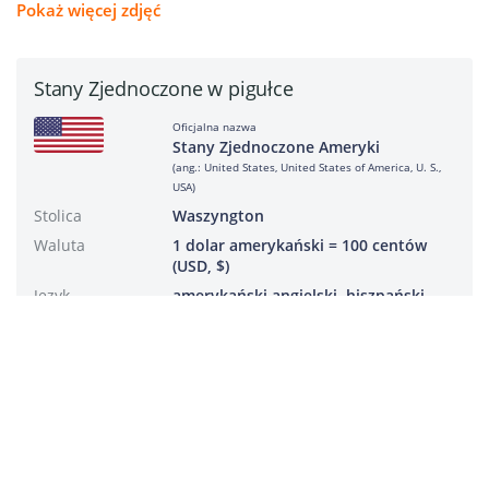
Pokaż więcej zdjęć
Stany Zjednoczone w pigułce
Oficjalna nazwa
Stany Zjednoczone Ameryki
(ang.: United States, United States of America, U. S.,
USA)
Stolica
Waszyngton
Waluta
1 dolar amerykański = 100 centów
(USD, $)
Język
amerykański angielski, hiszpański,
Język dakota, hawajski
Liczba ludności
314 138 053
Powierzchnia
2
9 373 967m
Religia
protestantyzm
Ustrój
republika prezydencka