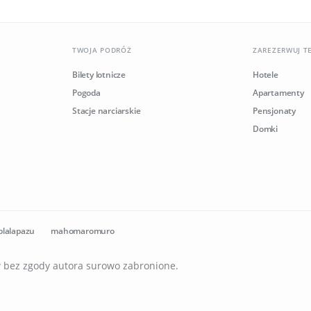
TWOJA PODRÓŻ
ZAREZERWUJ T
Bilety lotnicze
Hotele
Pogoda
Apartamenty
Stacje narciarskie
Pensjonaty
Domki
plalapazu
mahomaromuro
ów bez zgody autora surowo zabronione.