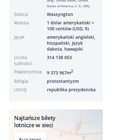
(ang.: United States, United
States of America, U. S., USA)
Stolica
Waszyngton
Waluta
1 dolar amerykański =
100 centów (USD, $)
Język
amerykański angielski,
hiszpański, Język
dakota, hawajski
Liczba
314 138 053
ludności
Powierzchnia
2
9 373 967m
Religia
protestantyzm
Ustrój
republika prezydencka
Najtańsze bilety
lotnicze w sieci
Kup teraz