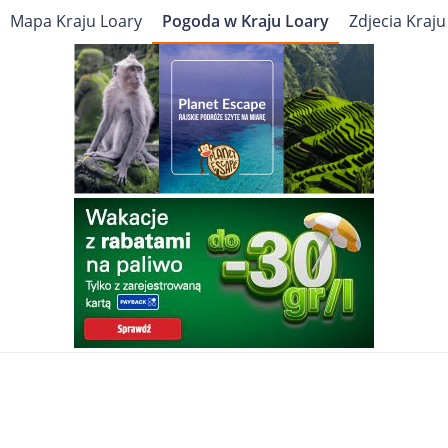
Mapa Kraju Loary
Pogoda w Kraju Loary
Zdjecia Kraju
Cel podróży
Travelin
Europa
Francja
Kraj Loary
Pogoda
Pogoda w Kraju Loary