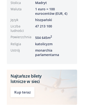
Stolica
Madryt
Waluta
1 euro = 100
eurocentów (EUR, €)
Język
hiszpański
Liczba
47 213 100
ludności
Powierzchnia
2
504 645m
Religia
katolicyzm
Ustrój
monarchia
parlamentarna
Najtańsze bilety
lotnicze w sieci
Kup teraz