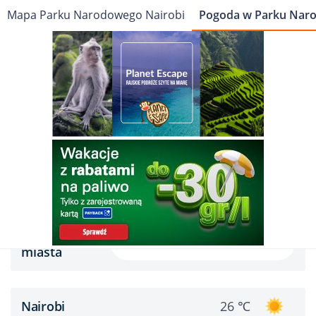
Mapa Parku Narodowego Nairobi
Pogoda w Parku Nar
Cel podróży
Travelin
Afryka
Kenia
Park Narodowy Nairobi
Pogoda
Pogoda w Parku Narodowym Nairobi
Pogoda w miastach
Szukaj
miasta
Nairobi
26 ℃