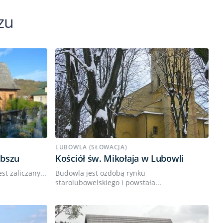
zu
LUBOWLA (SŁOWACJA)
ybszu
Kościół św. Mikołaja w Lubowli
st zaliczany...
Budowla jest ozdobą rynku
starolubowelskiego i powstała...