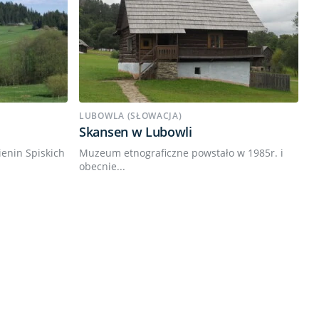
LUBOWLA (SŁOWACJA)
Skansen w Lubowli
ienin Spiskich
Muzeum etnograficzne powstało w 1985r. i
obecnie...