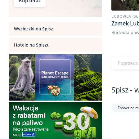
Kup teraz
LUBOWLA (SŁ
Zamek Lub
Wycieczki na Spisz
Budowla powst
Hotele na Spiszu
Poprzedn
Spisz - 
Zobacz na m