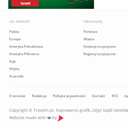
CEL PODRÓŻY
PRZEGLĄDAJ
Polska
Państwa
Europa
Miasta
Ameryka Południowa
Atrakcje turystyczne
Ameryka Północna
Regiony turystyczne
Azja
Afryka
Australia
O serwisie
Redakcja
Polityka prywatności
Kontakt
RSS
la
Copyright © Travelin.pl. Kopiowanie grafik, zdjęć bądź tekst
Website made with ❤️ by