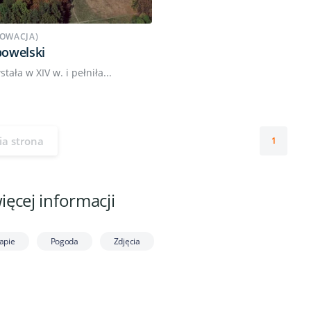
OWACJA)
owelski
ała w XIV w. i pełniła...
ia strona
1
więcej informacji
apie
Pogoda
Zdjęcia