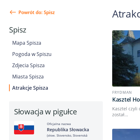
Atrakc
Powrót do: Spisz
Spisz
Mapa Spisza
Pogoda w Spiszu
Zdjecia Spisza
Miasta Spisza
Atrakcje Spisza
FRYDMAN
Kasztel H
Kasztel czyl
Słowacja w pigułce
został...
Oficjalna nazwa
Republika Słowacka
(słow. Slovensko, Slovenská