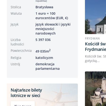
republika)
Stolica
Bratysława
Waluta
1 euro = 100
eurocentów (EUR, €)
Język
język słowacki i języki
mniejszości
narodowych
FRYDMAN
Liczba
5 397 036
Kościół św
ludności
Frydmani
Powierzchnia
2
49 035m
Kościół św. 
Religia
katolicyzm
gotycką...
Ustrój
demokracja
parlamentarna
Najtańsze bilety
lotnicze w sieci