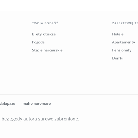
TWOJA PODRÓŻ
ZAREZERWUJ T
Bilety lotnicze
Hotele
Pogoda
Apartamenty
Stacje narciarskie
Pensjonaty
Domki
plalapazu
mahomaromuro
ów bez zgody autora surowo zabronione.