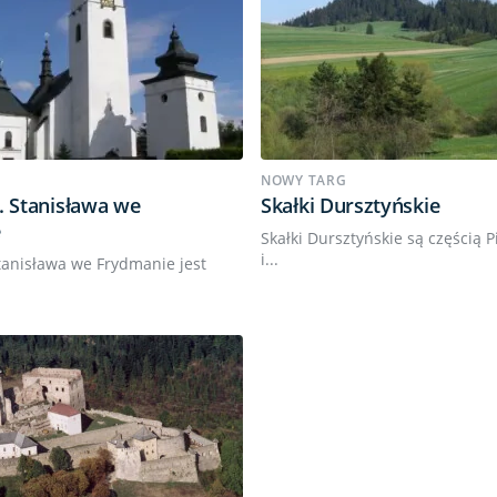
NOWY TARG
. Stanisława we
Skałki Dursztyńskie
e
Skałki Dursztyńskie są częścią P
i...
Stanisława we Frydmanie jest