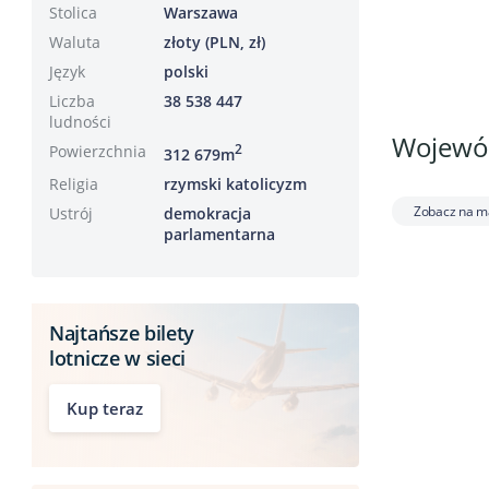
Stolica
Warszawa
Waluta
złoty (PLN, zł)
Język
polski
Liczba
38 538 447
ludności
Wojewód
Powierzchnia
2
312 679m
Religia
rzymski katolicyzm
Zobacz na m
Ustrój
demokracja
parlamentarna
Najtańsze bilety
lotnicze w sieci
Kup teraz