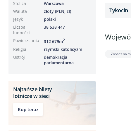
Stolica
Warszawa
Tykocin
Waluta
złoty (PLN, zł)
Język
polski
Liczba
38 538 447
ludności
Wojewód
Powierzchnia
2
312 679m
Religia
rzymski katolicyzm
Zobacz na m
Ustrój
demokracja
parlamentarna
Najtańsze bilety
lotnicze w sieci
Kup teraz