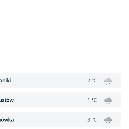
oniki
2 ℃
ustów
1 ℃
nówka
3 ℃