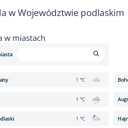
a w Województwie podlaskim
 w miastach
iasta
iany
Boh
1 ℃
Aug
1 ℃
odlaski
Haj
1 ℃