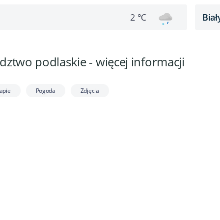
Biał
2 ℃
ztwo podlaskie - więcej informacji
apie
Pogoda
Zdjęcia