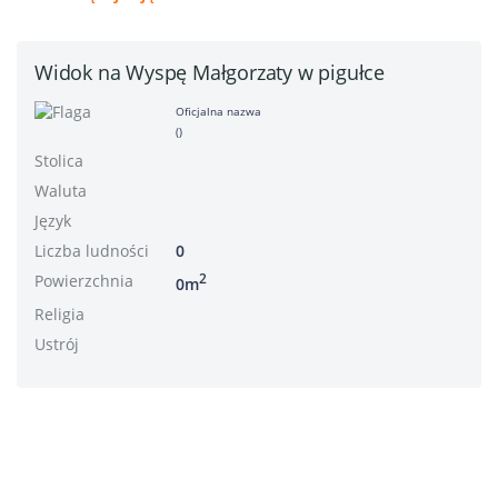
Widok na Wyspę Małgorzaty w pigułce
Oficjalna nazwa
()
Stolica
Waluta
Język
Liczba ludności
0
Powierzchnia
2
0m
Religia
Ustrój
Stopka redakcyjna