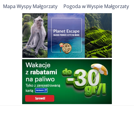
Mapa Wyspy Małgorzaty
Pogoda w Wyspie Małgorzaty
WYSPA MAŁGORZATY
Wyspa
Cel podróży
Małgorzaty
ATRAKCJE TURYSTYCZNE, ZABYTKI, PRZEWODNIK
Travelin
Wyspa Małgorzaty
Wyspa Małgorzaty