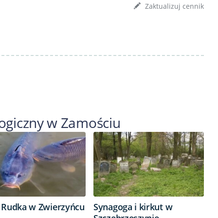
Zaktualizuj cennik
logiczny w Zamościu
 Rudka w Zwierzyńcu
Synagoga i kirkut w
Szczebrzeszynie