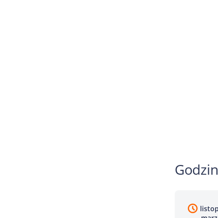
Godzin
listo
marze