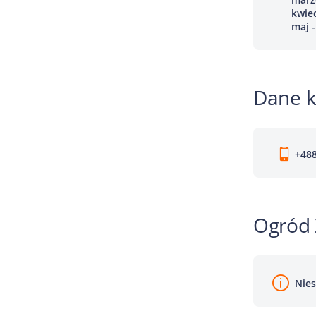
kwiec
maj -
Dane 
+488
Ogród 
Nies