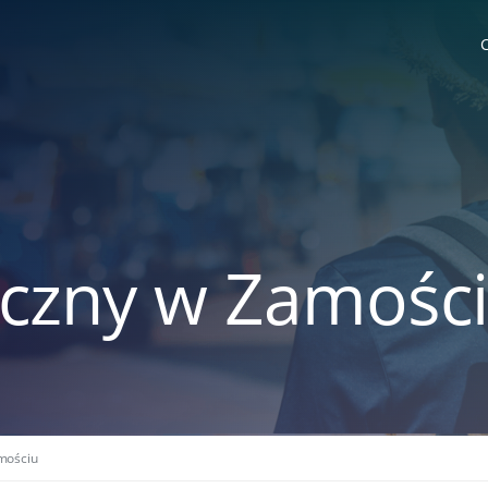
iczny w Zamośc
mościu