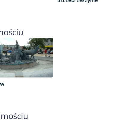
mościu
ów
amościu