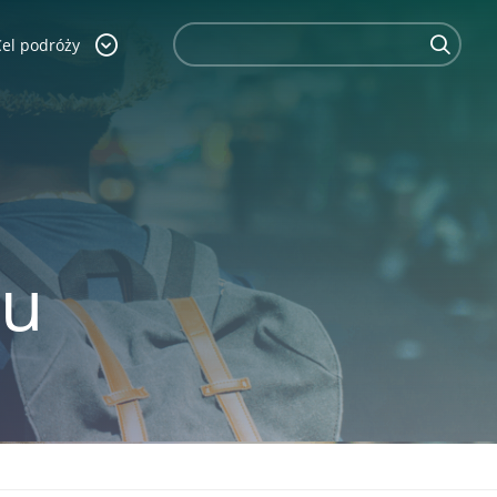
Cel podróży
iu