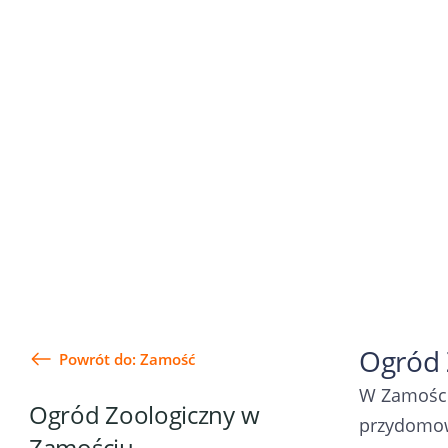
Ogród 
Powrót do: Zamość
W Zamościu
Ogród Zoologiczny w
przydomowe
Zamościu