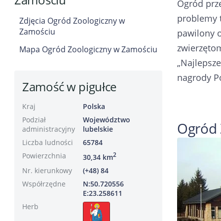
Ogród prze
problemy t
Zdjęcia Ogród Zoologiczny w
Zamościu
pawilony o
zwierzętom
Mapa Ogród Zoologiczny w Zamościu
„Najlepsz
nagrody Po
Zamość w pigułce
Kraj
Polska
Podział
Województwo
Ogród 
administracyjny
lubelskie
Liczba ludności
65784
Powierzchnia
2
30,34 km
Nr. kierunkowy
(+48) 84
Współrzędne
N:50.720556
E:23.258611
Herb