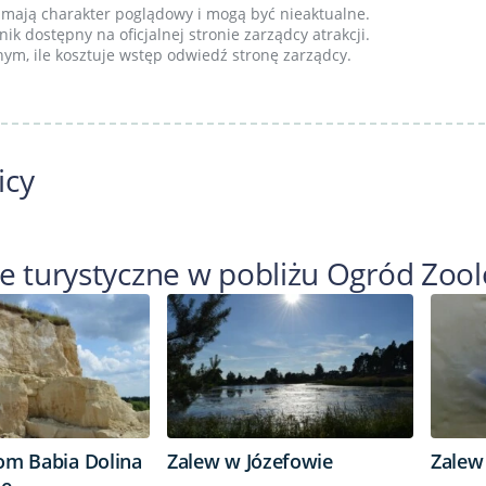
mają charakter poglądowy i mogą być nieaktualne.
ik dostępny na oficjalnej stronie zarządcy atrakcji.
ym, ile kosztuje wstęp odwiedź stronę zarządcy.
icy
je turystyczne w pobliżu Ogród Zoo
om Babia Dolina
Zalew w Józefowie
Zalew
ie