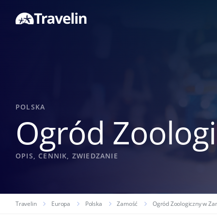
POLSKA
Ogród Zoolog
OPIS, CENNIK, ZWIEDZANIE
Travelin
Europa
Polska
Zamość
Ogród Zoologiczny w Za