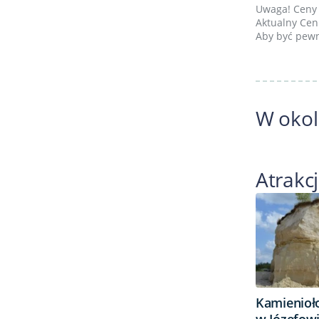
Uwaga! Ceny 
Aktualny Cenn
Aby być pewn
W okol
Atrakc
Kamienioł
w Józefow