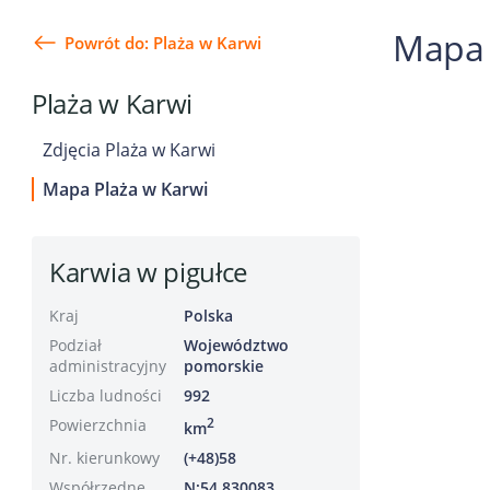
Mapa 
Powrót do: Plaża w Karwi
Plaża w Karwi
Zdjęcia Plaża w Karwi
Mapa Plaża w Karwi
Karwia w pigułce
Kraj
Polska
Podział
Województwo
administracyjny
pomorskie
Liczba ludności
992
Powierzchnia
2
km
Nr. kierunkowy
(+48)58
Współrzędne
N:54.830083