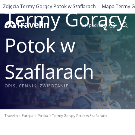
POLSKA
Zdjęcia Termy Gorący Potok w Szaflarach
Mapa Termy Go
Termy Gorący
Cel podróży
Potok w
Szaflarach
OPIS, CENNIK, ZWIEDZANIE
Travelin
Europa
Polska
Termy Gorący Potok w Szaflarach