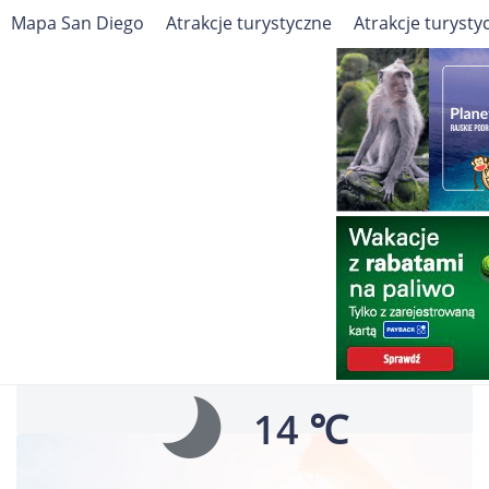
Mapa San Diego
Atrakcje turystyczne
Atrakcje turysty
Travelin
Ameryka Północna
Stany Zjednoczone
San Diego
Pogoda
Pogoda dla San Diego
Dziś, Sobota
14 ℃