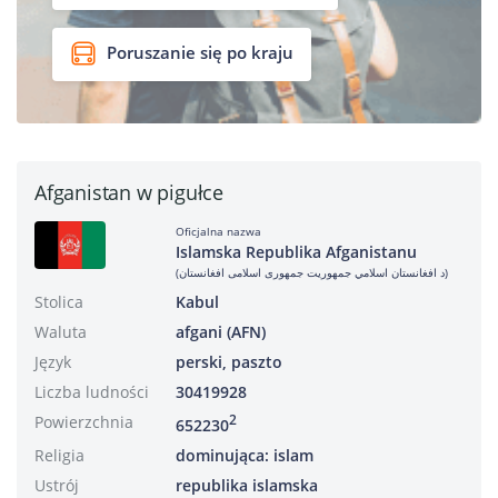
Poruszanie się po kraju
Afganistan w pigułce
Oficjalna nazwa
Islamska Republika Afganistanu
(د افغانستان اسلامي جمهوریت جمهوری اسلامی افغانستان)
Stolica
Kabul
Waluta
afgani (AFN)
Język
perski, paszto
Liczba ludności
30419928
Powierzchnia
2
652230
Religia
dominująca: islam
Ustrój
republika islamska