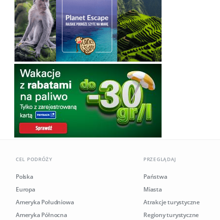
CEL PODRÓŻY
PRZEGLĄDAJ
Polska
Państwa
Europa
Miasta
Ameryka Południowa
Atrakcje turystyczne
Ameryka Północna
Regiony turystyczne