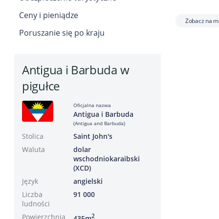
Ceny i pieniądze
Zobacz na m
Poruszanie się po kraju
Antigua i Barbuda w
pigułce
Oficjalna nazwa
Antigua i Barbuda
(Antigua and Barbuda)
Stolica
Saint John's
Waluta
dolar
wschodniokaraibski
(XCD)
Język
angielski
Liczba
91 000
ludności
Powierzchnia
2
435m