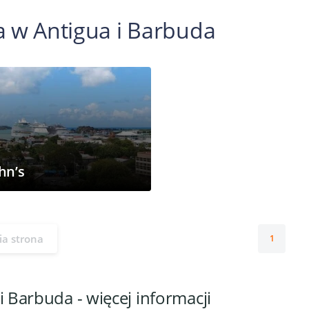
a w Antigua i Barbuda
hn’s
ia strona
1
i Barbuda - więcej informacji