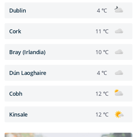
Dublin
4 ℃
Cork
11 ℃
Bray (Irlandia)
10 ℃
Dún Laoghaire
4 ℃
Cobh
12 ℃
Kinsale
12 ℃