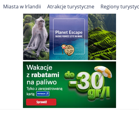
Miasta w Irlandii
Atrakcje turystyczne
Regiony turysty
Cel podróży
Travelin
Europa
Irlandia
Pogoda
Pogoda w Irlandii