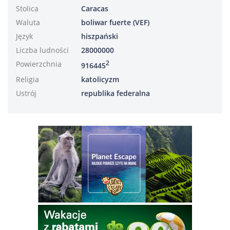
Stolica
Caracas
Waluta
boliwar fuerte (VEF)
Język
hiszpański
Liczba ludności
28000000
Powierzchnia
2
916445
Religia
katolicyzm
Ustrój
republika federalna