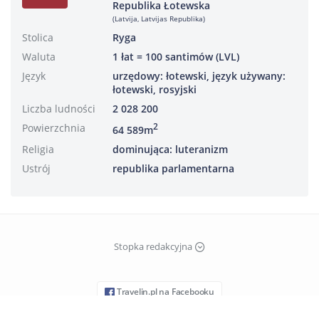
Republika Łotewska
(Latvija, Latvijas Republika)
Stolica
Ryga
Waluta
1 łat = 100 santimów (LVL)
Język
urzędowy: łotewski, język używany:
łotewski, rosyjski
Liczba ludności
2 028 200
Powierzchnia
2
64 589m
Religia
dominująca: luteranizm
Ustrój
republika parlamentarna
Stopka redakcyjna
Travelin.pl na Facebooku