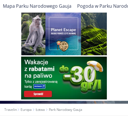
ŁOTWA
Mapa Parku Narodowego Gauja
Pogoda w Parku Narod
Park
Cel podróży
Narodowy
Gauja
ATRAKCJE TURYSTYCZNE, ZABYTKI, PRZEWODNIK
Travelin
Europa
Łotwa
Park Narodowy Gauja