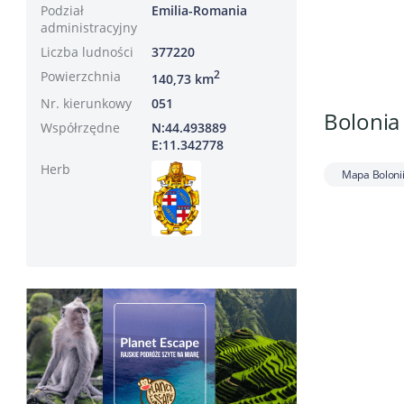
Podział
Emilia-Romania
administracyjny
Liczba ludności
377220
Powierzchnia
2
140,73 km
Nr. kierunkowy
051
Bolonia 
Współrzędne
N:44.493889
E:11.342778
Herb
Mapa Boloni