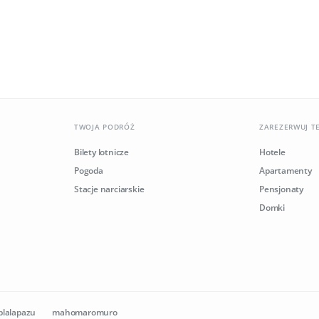
TWOJA PODRÓŻ
ZAREZERWUJ T
Bilety lotnicze
Hotele
Pogoda
Apartamenty
Stacje narciarskie
Pensjonaty
Domki
plalapazu
mahomaromuro