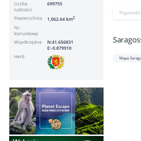
Liczba
699755
ludności
Poprzedn
Powierzchnia
2
1,062.64 km
Nr.
kierunkowy
Saragoss
Współrzędne
N:41.656831
E:-0.879910
Herb
Mapa Sarag