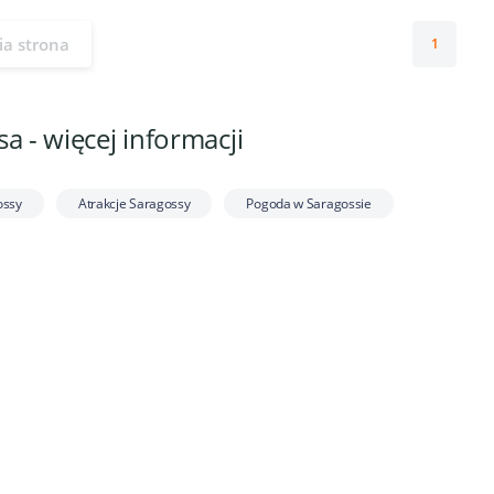
ia strona
1
a - więcej informacji
ossy
Atrakcje Saragossy
Pogoda w Saragossie