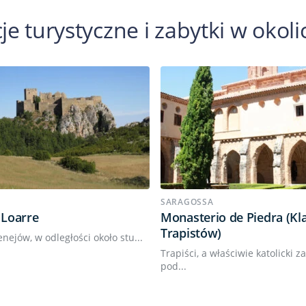
je turystyczne i zabytki w okol
SARAGOSSA
 Loarre
Monasterio de Piedra (Kl
Trapistów)
enejów, w odległości około stu...
Trapiści, a właściwie katolicki 
pod...