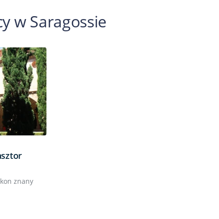
icy w Saragossie
asztor
zakon znany