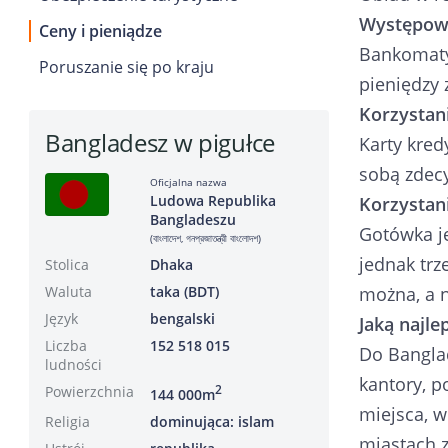
Występow
Ceny i pieniądze
Bankomaty 
Poruszanie się po kraju
pieniędzy 
Korzystan
Bangladesz w pigułce
Karty kred
sobą zdecy
Oficjalna nazwa
Ludowa Republika
Korzystan
Bangladeszu
Gotówka j
(বাংলাদেশ, গনপ্রজাতন্ত্রী বাংলােদশ)
jednak trz
Stolica
Dhaka
Waluta
taka (BDT)
można, a n
Język
bengalski
Jaką najle
Liczba
152 518 015
Do Banglad
ludności
kantory, p
Powierzchnia
2
144 000m
miejsca, w
Religia
dominująca: islam
miastach z