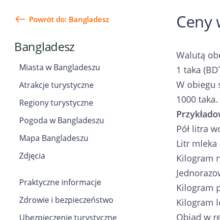
Ceny 
Powrót do: Bangladesz
Bangladesz
Walutą obo
Miasta w Bangladeszu
1 taka (BD
W obiegu są
Atrakcje turystyczne
1000 taka.
Regiony turystyczne
Przykłado
Pogoda w Bangladeszu
Pół litra 
Mapa Bangladeszu
Litr mleka
Zdjęcia
Kilogram r
Jednorazow
Praktyczne informacje
Kilogram 
Zdrowie i bezpieczeństwo
Kilogram l
Obiad w re
Ubezpieczenie turystyczne