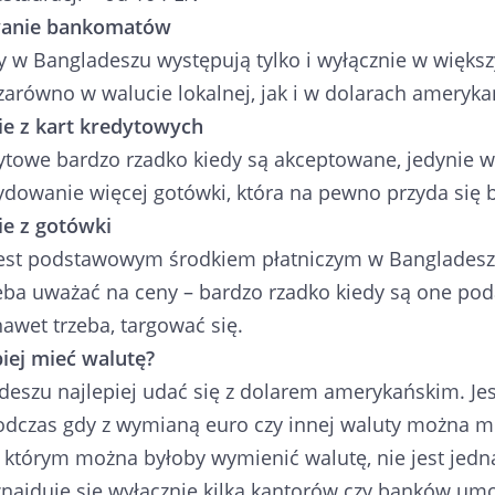
anie bankomatów
w Bangladeszu występują tylko i wyłącznie w większy
zarówno w walucie lokalnej, jak i w dolarach ameryka
ie z kart kredytowych
ytowe bardzo rzadko kiedy są akceptowane, jedynie w
dowanie więcej gotówki, która na pewno przyda się ba
ie z gotówki
est podstawowym środkiem płatniczym w Bangladeszu.
eba uważać na ceny – bardzo rzadko kiedy są one pod
awet trzeba, targować się.
piej mieć walutę?
eszu najlepiej udać się z dolarem amerykańskim. Jes
odczas gdy z wymianą euro czy innej waluty można mi
 którym można byłoby wymienić walutę, nie jest jed
najduje się wyłącznie kilka kantorów czy banków umo