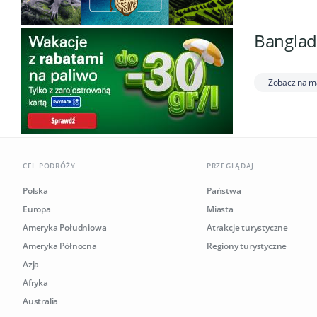
Banglade
Zobacz na m
CEL PODRÓŻY
PRZEGLĄDAJ
Polska
Państwa
Europa
Miasta
Ameryka Południowa
Atrakcje turystyczne
Ameryka Północna
Regiony turystyczne
Azja
Afryka
Australia