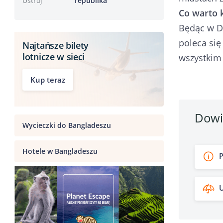
Ustrój
republika
Co warto 
Będąc w D
poleca się
Najtańsze bilety
lotnicze w sieci
wszystkim 
Kup teraz
Dowi
Wycieczki do Bangladeszu
Hotele w Bangladeszu
P
U