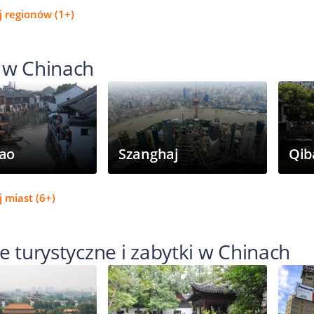
j regionów (1+)
 w Chinach
iao
Szanghaj
Qib
 miast (6+)
e turystyczne i zabytki w Chinach