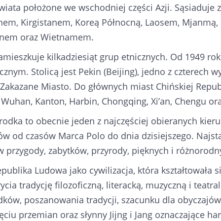
iata położone we wschodniej części Azji. Sąsiaduje 
nem, Kirgistanem, Koreą Północną, Laosem, Mjanmą, 
anem oraz Wietnamem.
mieszkuje kilkadziesiąt grup etnicznych. Od 1949 rok
znym. Stolicą jest Pekin (Beijing), jedno z czterech 
 Zakazane Miasto. Do głównych miast Chińskiej Republi
Wuhan, Kanton, Harbin, Chongqing, Xi’an, Chengu or
odka to obecnie jeden z najczęściej obieranych kieru
w od czasów Marca Polo do dnia dzisiejszego. Najstar
 przygody, zabytków, przyrody, pięknych i różnorodn
publika Ludowa jako cywilizacja, która kształtowała s
cia tradycję filozoficzną, literacką, muzyczną i teatral
dków, poszanowania tradycji, szacunku dla obyczajó
ęciu przemian oraz słynny Jijng i Jang oznaczające ha