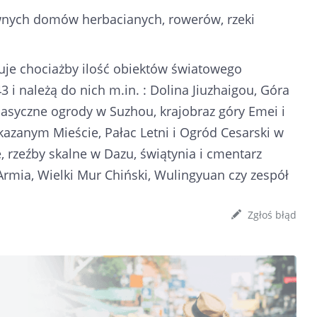
sławnych domów herbacianych, rowerów, rzeki
uje chociażby ilość obiektów światowego
 i należą do nich m.in. : Dolina Jiuzhaigou, Góra
klasyczne ogrody w Suzhou, krajobraz góry Emei i
akazanym Mieście, Pałac Letni i Ogród Cesarski w
, rzeźby skalne w Dazu, świątynia i cmentarz
rmia, Wielki Mur Chiński, Wulingyuan czy zespół
Zgłoś błąd