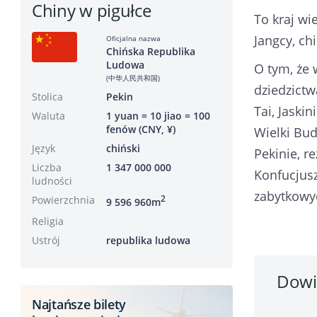
Chiny w pigułce
To kraj wi
Jangcy, ch
Oficjalna nazwa
Chińska Republika
Ludowa
O tym, że 
(中华人民共和国)
dziedzictw
Stolica
Pekin
Tai, Jaski
Waluta
1 yuan = 10 jiao = 100
fenów (CNY, ¥)
Wielki Bud
Język
chiński
Pekinie, r
Liczba
1 347 000 000
Konfucjusz
ludności
zabytkowy
Powierzchnia
2
9 596 960m
Religia
Ustrój
republika ludowa
Dowie
Najtańsze bilety