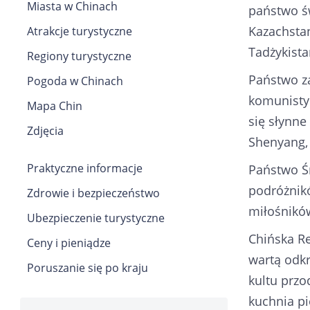
Miasta w Chinach
państwo św
Kazachsta
Atrakcje turystyczne
Tadżykist
Regiony turystyczne
Państwo za
Pogoda w Chinach
komunistyc
Mapa Chin
się słynne
Zdjęcia
Shenyang, 
Praktyczne informacje
Państwo Śr
podróżnikó
Zdrowie i bezpieczeństwo
miłośników
Ubezpieczenie turystyczne
Chińska Re
Ceny i pieniądze
wartą odkry
Poruszanie się po kraju
kultu przo
kuchnia pi