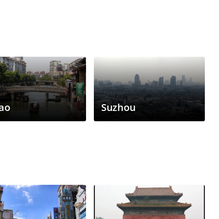
ao
Suzhou