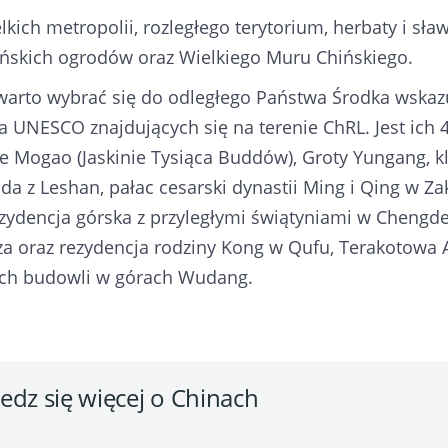
elkich metropolii, rozległego terytorium, herbaty i 
ińskich ogrodów oraz Wielkiego Muru Chińskiego.
warto wybrać się do odległego Państwa Środka wskaz
a UNESCO znajdujących się na terenie ChRL. Jest ich 43
nie Mogao (Jaskinie Tysiąca Buddów), Groty Yungang, 
da z Leshan, pałac cesarski dynastii Ming i Qing w Z
ezydencja górska z przyległymi świątyniami w Chengde
a oraz rezydencja rodziny Kong w Qufu, Terakotowa A
ch budowli w górach Wudang.
dz się więcej o Chinach