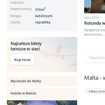
ludności
Powierzchnia
2
316m
Religia
katolicyzm
VALLETTA
Ustrój
republika
Rotunda w
Świątynia zn
wzniesiona...
Najtańsze bilety
lotnicze w sieci
Poprzedn
Kup teraz
Malta - 
Wycieczki do Malty
Zobacz na m
Hotele w Malcie