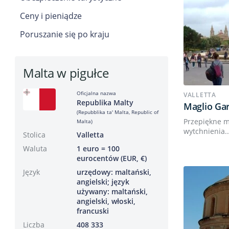
Ceny i pieniądze
Poruszanie się po kraju
Malta w pigułce
Oficjalna nazwa
VALLETTA
Republika Malty
Maglio Ga
(Repubblika ta' Malta, Republic of
Przepiękne m
Malta)
wytchnienia..
Stolica
Valletta
Waluta
1 euro = 100
eurocentów (EUR, €)
Język
urzędowy: maltański,
angielski; język
używany: maltański,
angielski, włoski,
francuski
Liczba
408 333