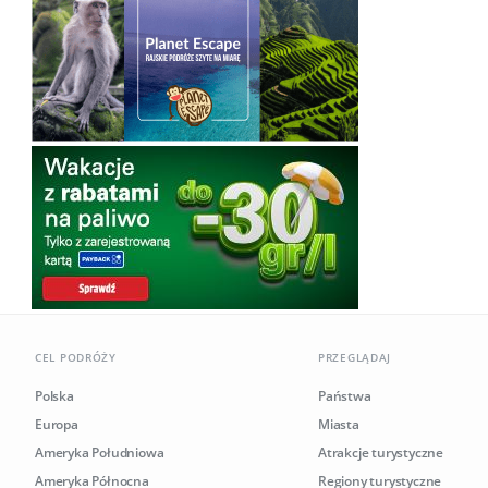
CEL PODRÓŻY
PRZEGLĄDAJ
Polska
Państwa
Europa
Miasta
Ameryka Południowa
Atrakcje turystyczne
Ameryka Północna
Regiony turystyczne