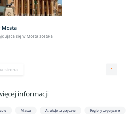
 Mosta
ajdująca się w Mosta została
ia strona
1
więcej informacji
apie
Miasta
Atrakcje turystyczne
Regiony turystyczne