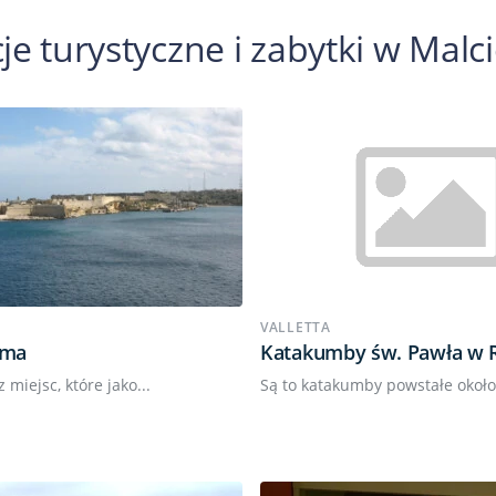
je turystyczne i zabytki w Malc
VALLETTA
lma
Katakumby św. Pawła w 
z miejsc, które jako...
Są to katakumby powstałe około I