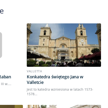
ie
VALLETTA
Raban
Konkatedra świętego Jana w
Valletcie
II w....
Jest to katedra wzniesiona w latach 1573-
1578...