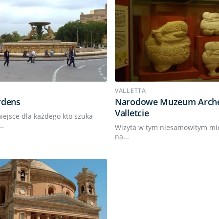
VALLETTA
rdens
Narodowe Muzeum Arche
Valletcie
iejsce dla każdego kto szuka
..
Wizyta w tym niesamowitym mi
na...